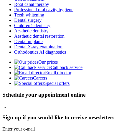
Root canal therapy
Professional oral cavity hygiene
Teeth whitening
Dental surgery
Children’s dentistry
Aesthetic dentistry
Aesthetic dental restoration
Dental implants
Dental X-ray examination
Orthodontics AI diagnostics
Our prices
Call back service
Email director
Careers
Special offers
Schedule your appointment online
...
Sign up if you would like to receive newsletters
Enter your e-mail