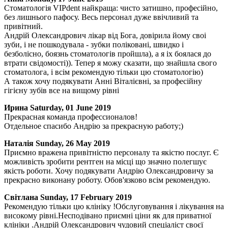
Стоматологія VIPdent найкраща: чисто затишно, професійно,
без лишнього пафосу. Весь персонал дуже ввічливий та
привітний.
Андрій Олександрович лікар від Бога, довірила йому своі
зуби, і не пошкодувала - зубки поліковані, швидко і
безболісно, боязнь стоматологів пройшла), а я іх боялася до
втрати свідомості)). Тепер я можу сказати, що знайшла свого
стоматолога, і всім рекомендую тільки цю стоматологію)
А також хочу подякувати Анні Віталієвні, за професійну
гігієну зубів все на вищому рівні
Ирина
Saturday, 01 June 2019
Прекрасная команда профессионалов!
Отдельное спасибо Андрію за прекрасную работу;)
Наталія
Sunday, 26 May 2019
Приємно вражена привітністю персоналу та якістю послуг. Є
можливість зробити рентген на місці що значно полегшує
якість роботи. Хочу подякувати Андрію Олександровичу за
прекрасно виконану роботу. Обов'язково всім рекомендую.
Світлана
Sunday, 17 February 2019
Рекомендую тільки цю клініку !Обслуговування і лікування на
високому рівні.Несподівано приємні ціни як для приватної
клініки .Андрій Олександрович чудовий спеціаліст своєї