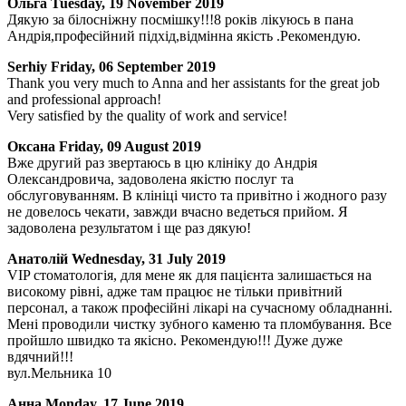
Ольга
Tuesday, 19 November 2019
Дякую за білосніжну посмішку!!!8 років лікуюсь в пана
Андрія,професійний підхід,відмінна якість .Рекомендую.
Serhiy
Friday, 06 September 2019
Thank you very much to Anna and her assistants for the great job
and professional approach!
Very satisfied by the quality of work and service!
Оксана
Friday, 09 August 2019
Вже другий раз звертаюсь в цю клініку до Андрія
Олександровича, задоволена якістю послуг та
обслуговуванням. В клініці чисто та привітно і жодного разу
не довелось чекати, завжди вчасно ведеться прийом. Я
задоволена результатом і ще раз дякую!
Анатолій
Wednesday, 31 July 2019
VIP стоматологія, для мене як для пацієнта залишається на
високому рівні, адже там працює не тільки привітний
персонал, а також професійні лікарі на сучасному обладнанні.
Мені проводили чистку зубного каменю та пломбування. Все
пройшло швидко та якісно. Рекомендую!!! Дуже дуже
вдячний!!!
вул.Мельника 10
Анна
Monday, 17 June 2019