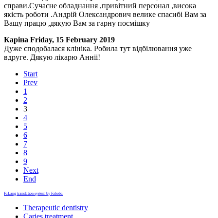
справи.Сучасне обладнання ,привітний персонал ,висока
якість роботи .Андрій Олександрович велике спасибі Вам за
Вашу працю ,дякую Вам за гарну посмішку
Каріна
Friday, 15 February 2019
Дуже сподобалася клініка. Робила тут відбілювання уже
вдруге. Дякую лікарю Анніі!
Start
Prev
1
2
3
4
5
6
7
8
9
Next
End
FaLang translation system by Faboba
Therapeutic dentistry
Caries treatment