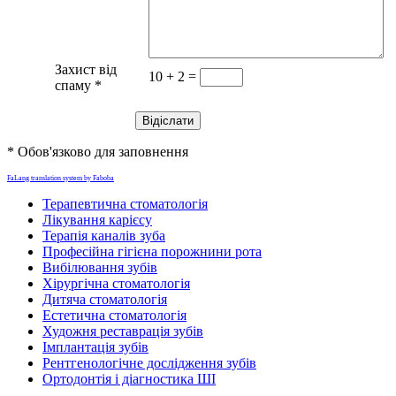
Захист від
10 + 2 =
спаму
*
* Обов'язково для заповнення
FaLang translation system by Faboba
Терапевтична стоматологія
Лікування карієсу
Терапія каналів зуба
Професійна гігієна порожнини рота
Вибілювання зубів
Хірургічна стоматологія
Дитяча стоматологія
Естетична стоматологія
Художня реставрація зубів
Імплантація зубів
Рентгенологічне дослідження зубів
Ортодонтія і діагностика ШІ