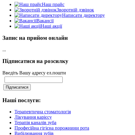
Наш прайс
Зворотній дзвінок
Написати директору
Вакансії
Наші акції
Запис на прийом онлайн
...
Підписатися на розсилку
Введіть Вашу адресу ел.пошти
Наші послуги:
Терапевтична стоматологія
Лікування карієсу
Терапія каналів зуба
Професійна гігієна порожнини рота
Вибілювання зубів