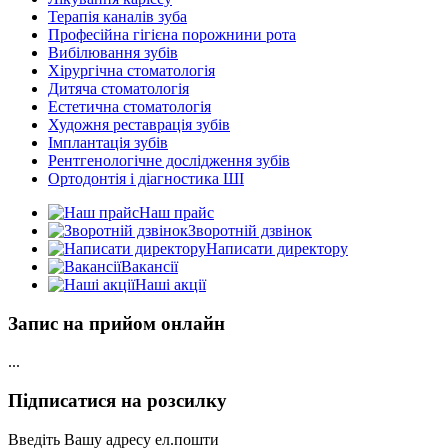
Терапія каналів зуба
Професійна гігієна порожнини рота
Вибілювання зубів
Хірургічна стоматологія
Дитяча стоматологія
Естетична стоматологія
Художня реставрація зубів
Імплантація зубів
Рентгенологічне дослідження зубів
Ортодонтія і діагностика ШІ
Наш прайс
Зворотній дзвінок
Написати директору
Вакансії
Наші акції
Запис на прийом онлайн
...
Підписатися на розсилку
Введіть Вашу адресу ел.пошти