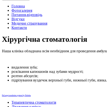
Головна
Фотогалерея
Питання-відповідь
Відгуки
Медичне страхування
Контакти
Хірургічна стоматологія
Наша клініка обладнана всім необхідним для проведення амбула
видалення зуба;
розсікання капюшонів над зубами мудрості;
розтин абсцесів;
підрізування вуздечок верхньої губи, нижньої губи, язика.
FaLang translation system by Faboba
Терапевтична стоматологія
Лікування карієсу